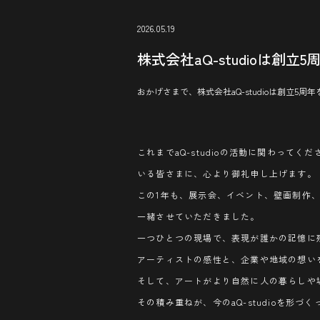
2026.05.19
株式会社aQ-studioは創立
おかげさまで、株式会社aQ-studioは創立5
これまでaQ-studioの活動に関わっ
いる皆さまに、心より御礼申し上げます。
この1年も、展示会、イベント、壁画制作
一緒させていただきました。
一つひとつの現場で、表現が誰かの記憶に
アーティストの感性と、企業や地域の想い
そして、アートがより自然に人の暮らしや
その積み重ねが、今のaQ-studioを形づ