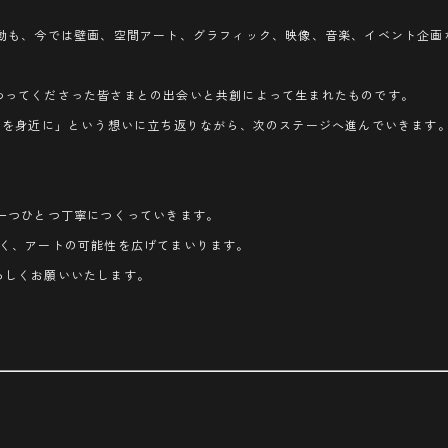
動も、今では壁画、空間アート、グラフィック、映像、音楽、イベント企画
、関わってくださった皆さまとの出会いと共創によって生まれたものです。
トを身近に」という想いに立ち返りながら、次のステージへ進んでいきます
一つひとつ丁寧につくっていきます。
ことなく、アートの可能性を広げてまいります。
よろしくお願いいたします。