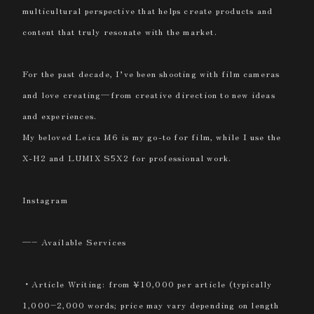
multicultural perspective that helps create products and
content that truly resonate with the market.
For the past decade, I’ve been shooting with film cameras
and love creating—from creative direction to new ideas
and experiences.
My beloved Leica M6 is my go-to for film, while I use the
X-H2 and LUMIX S5X2 for professional work.
Instagram
—– Available Services
・Article Writing: from ¥10,000 per article (typically
1,000–2,000 words; price may vary depending on length