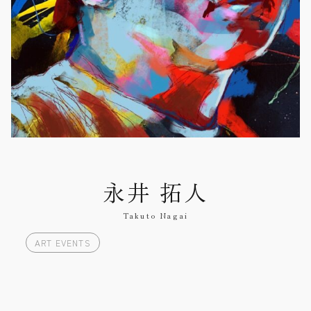
永井 拓人
Takuto Nagai
ART EVENTS