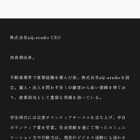
プロフィール
株式会社aQ-studio CEO
奈良県出身。
不動産業界で営業経験を積んだ後、株式会社aQ-studioを設
立。個人・法人を問わず多くの顧客から高い信頼を得てお
り、営業担当として豊富な実績を誇っている。
学生時代には災害ボランティアサークルを立ち上げ、中日
ボランティア賞を受賞。社会貢献を通じて培ったコミュニ
ケーション力や行動力は、現在のビジネス活動にも活かさ