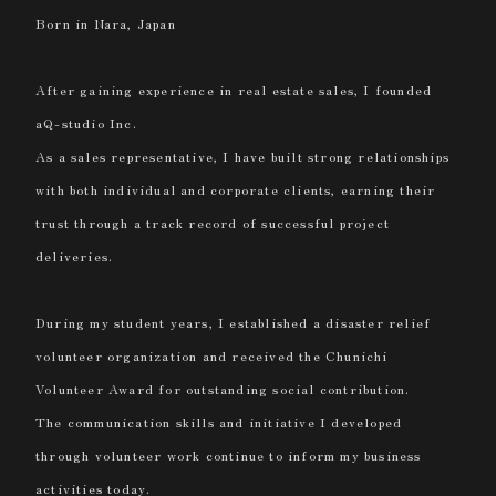
Born in Nara, Japan
After gaining experience in real estate sales, I founded
aQ-studio Inc.
As a sales representative, I have built strong relationships
with both individual and corporate clients, earning their
trust through a track record of successful project
deliveries.
During my student years, I established a disaster relief
volunteer organization and received the Chunichi
Volunteer Award for outstanding social contribution.
The communication skills and initiative I developed
through volunteer work continue to inform my business
activities today.